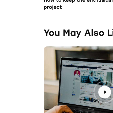
How to keep the enthusiasm 
project
You May Also L