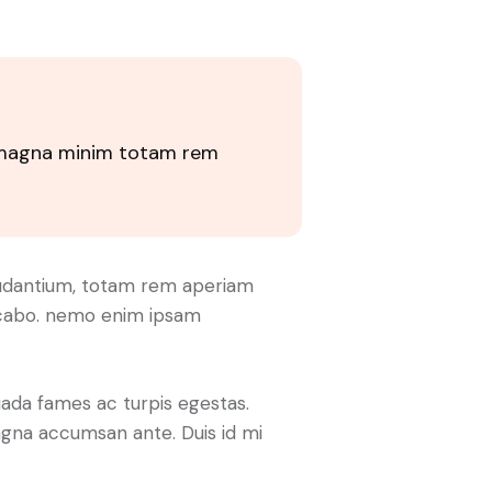
re magna minim totam rem
laudantium, totam rem aperiam
plicabo. nemo enim ipsam
uada fames ac turpis egestas.
 magna accumsan ante. Duis id mi