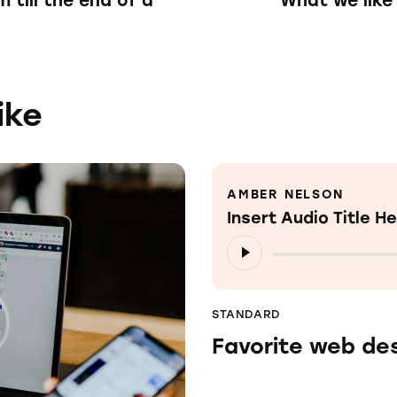
till the end of a
What we like
ike
AMBER NELSON
Insert Audio Title H
Tocador
de
áudio
STANDARD
Favorite web de