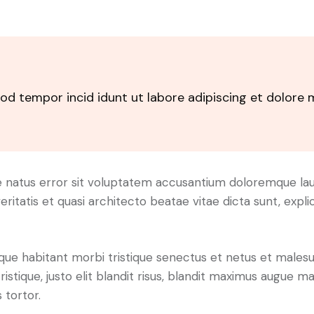
smod tempor incid idunt ut labore adipiscing et dolo
ste natus error sit voluptatem accusantium doloremque 
veritatis et quasi architecto beatae vitae dicta sunt, ex
que habitant morbi tristique senectus et netus et males
tristique, justo elit blandit risus, blandit maximus augue
s tortor.