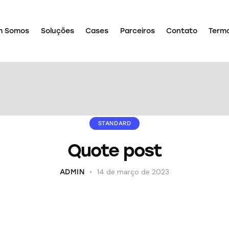
m Somos
Soluções
Cases
Parceiros
Contato
Term
STANDARD
Quote post
14 de março de 2023
ADMIN