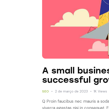
A small busine
successful gr
2 de março de 2023
1K
Views
SEO
Q Proin faucibus nec mauris a sod
viverra egestas nisi in consequat.