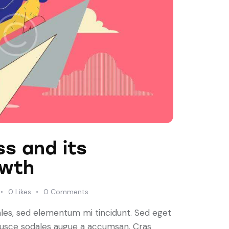
ss and its
owth
0
Likes
0
Comments
ales, sed elementum mi tincidunt. Sed eget
 Fusce sodales augue a accumsan. Cras