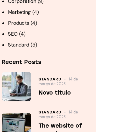
Corporation
(9)
Marketing
(4)
Products
(4)
SEO
(4)
Standard
(5)
Recent Posts
14 de
STANDARD
março de 2023
Novo titulo
14 de
STANDARD
março de 2023
The website of